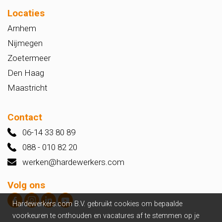
Locaties
Arnhem
Nijmegen
Zoetermeer
Den Haag
Maastricht
Contact
06-14 33 80 89
088 - 010 82 20
werken@hardewerkers.com
Volg ons
Hardewerkers.com B.V. gebruikt cookies om bepaalde
voorkeuren te onthouden en vacatures af te stemmen op je