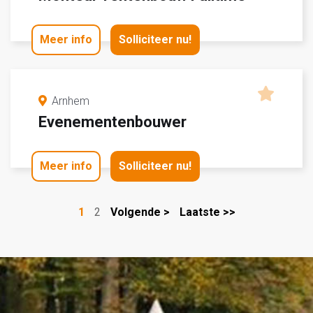
Meer info
Solliciteer nu!
Arnhem
Evenementenbouwer
Meer info
Solliciteer nu!
1
2
Volgende >
Laatste >>