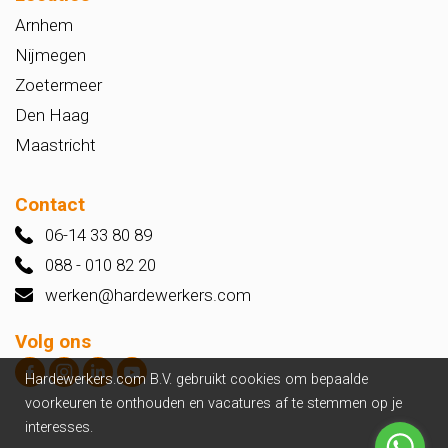
Arnhem
Nijmegen
Zoetermeer
Den Haag
Maastricht
Contact
06-14 33 80 89
088 - 010 82 20
werken@hardewerkers.com
Volg ons
Hardewerkers.com B.V. gebruikt cookies om bepaalde
voorkeuren te onthouden en vacatures af te stemmen op je
interesses.