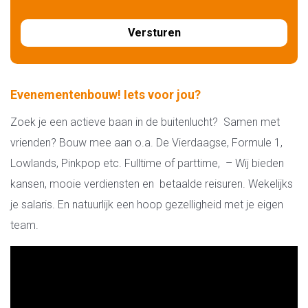
Evenementenbouw! Iets voor jou?
Zoek je een actieve baan in de buitenlucht? Samen met
vrienden? Bouw mee aan o.a. De Vierdaagse, Formule 1,
Lowlands, Pinkpop etc. Fulltime of parttime, – Wij bieden
kansen, mooie verdiensten en betaalde reisuren. Wekelijks
je salaris. En natuurlijk een hoop gezelligheid met je eigen
team.