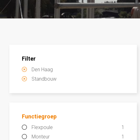
Filter
Den Haag
Standbouw
Functiegroep
Flexpoule
1
Monteur
1