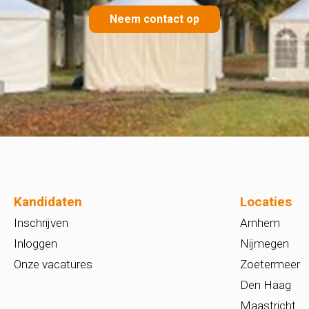
Neem contact op
Kandidaten
Locaties
Inschrijven
Arnhem
Inloggen
Nijmegen
Onze vacatures
Zoetermeer
Den Haag
Maastricht