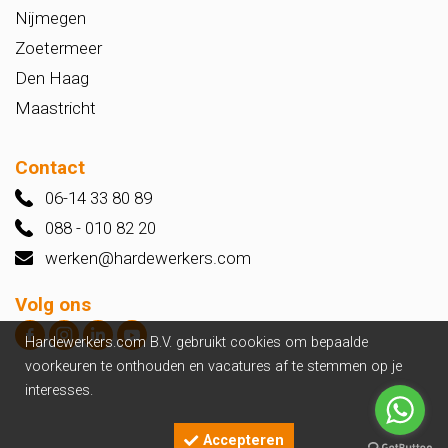
Nijmegen
Zoetermeer
Den Haag
Maastricht
Contact
06-14 33 80 89
088 - 010 82 20
werken@hardewerkers.com
Volg ons
Hardewerkers.com B.V. gebruikt cookies om bepaalde
voorkeuren te onthouden en vacatures af te stemmen op je
interesses.
Accepteren