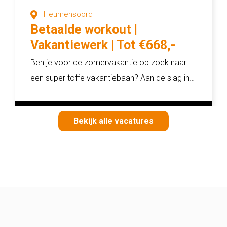
Heumensoord
Betaalde workout |
Vakantiewerk | Tot €668,-
netto per week
Ben je voor de zomervakantie op zoek naar
een super toffe vakantiebaan? Aan de slag in
de buitenlucht, hard werken en goed verdien...
Bekijk alle vacatures