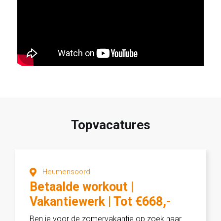
Topvacatures
Heumensoord
Betaalde workout |
Vakantiewerk | Tot €668,-
netto per week
Ben je voor de zomervakantie op zoek naar