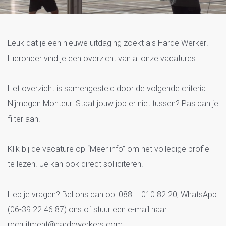
Vacatures Nijmegen Monteur
Leuk dat je een nieuwe uitdaging zoekt als Harde Werker!
Hieronder vind je een overzicht van al onze vacatures.
Het overzicht is samengesteld door de volgende criteria:
Nijmegen Monteur. Staat jouw job er niet tussen? Pas dan je
filter aan.
Klik bij de vacature op “Meer info” om het volledige profiel
te lezen. Je kan ook direct solliciteren!
Heb je vragen? Bel ons dan op: 088 – 010 82 20, WhatsApp
(06-39 22 46 87) ons of stuur een e-mail naar
recruitment@hardewerkers.com