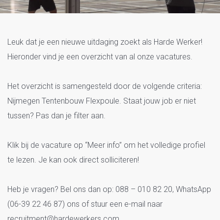
Vacatures Nijmegen Tentenbouw
Leuk dat je een nieuwe uitdaging zoekt als Harde Werker!
Flexpoule
Hieronder vind je een overzicht van al onze vacatures.
Het overzicht is samengesteld door de volgende criteria:
Nijmegen Tentenbouw Flexpoule. Staat jouw job er niet
tussen? Pas dan je filter aan.
Klik bij de vacature op “Meer info” om het volledige profiel
te lezen. Je kan ook direct solliciteren!
Heb je vragen? Bel ons dan op: 088 – 010 82 20, WhatsApp
(06-39 22 46 87) ons of stuur een e-mail naar
recruitment@hardewerkers.com