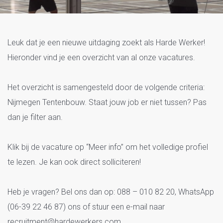
Vacatures Nijmegen Tentenbouw
Leuk dat je een nieuwe uitdaging zoekt als Harde Werker!
Hieronder vind je een overzicht van al onze vacatures.
Het overzicht is samengesteld door de volgende criteria:
Nijmegen Tentenbouw. Staat jouw job er niet tussen? Pas
dan je filter aan.
Klik bij de vacature op “Meer info” om het volledige profiel
te lezen. Je kan ook direct solliciteren!
Heb je vragen? Bel ons dan op: 088 – 010 82 20, WhatsApp
(06-39 22 46 87) ons of stuur een e-mail naar
recruitment@hardewerkers.com