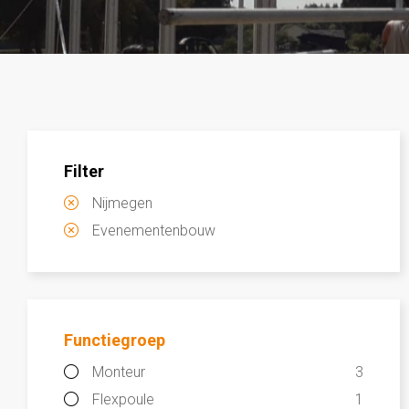
Filter
Nijmegen
Evenementenbouw
Functiegroep
Monteur
3
Flexpoule
1