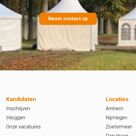
Neem contact op
Kandidaten
Locaties
Inschrijven
Arnhem
Inloggen
Nijmegen
Onze vacatures
Zoetermeer
Den Haag