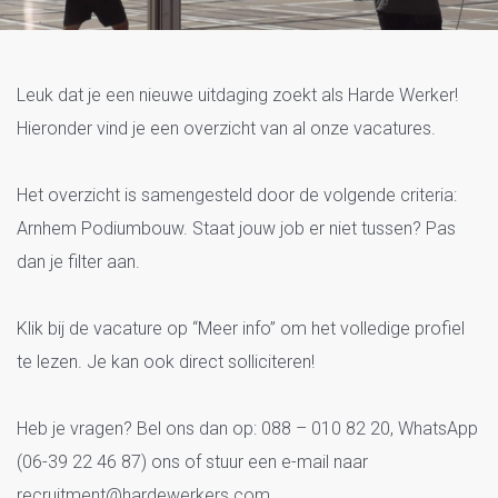
Vacatures Arnhem Podiumbouw
Leuk dat je een nieuwe uitdaging zoekt als Harde Werker!
Hieronder vind je een overzicht van al onze vacatures.
Het overzicht is samengesteld door de volgende criteria:
Arnhem Podiumbouw. Staat jouw job er niet tussen? Pas
dan je filter aan.
Klik bij de vacature op “Meer info” om het volledige profiel
te lezen. Je kan ook direct solliciteren!
Heb je vragen? Bel ons dan op: 088 – 010 82 20, WhatsApp
(06-39 22 46 87) ons of stuur een e-mail naar
recruitment@hardewerkers.com