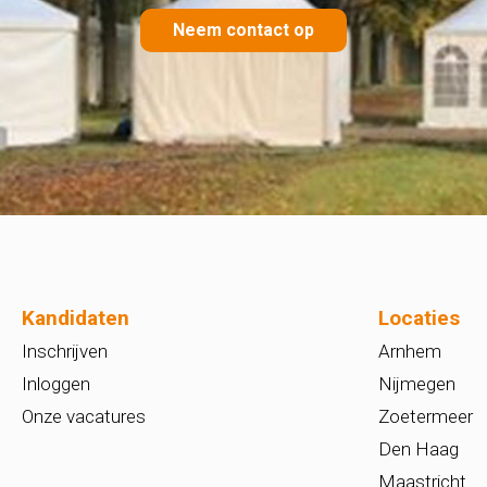
Neem contact op
Kandidaten
Locaties
Inschrijven
Arnhem
Inloggen
Nijmegen
Onze vacatures
Zoetermeer
Den Haag
Maastricht